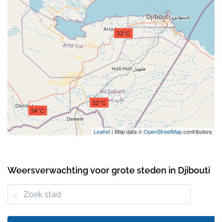
33°C
32°C
34°C
Leaflet
| Map data ©
OpenStreetMap
contributors
Weersverwachting voor grote steden in Djibouti