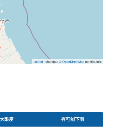
Leaflet
| Map data ©
OpenStreetMap
contributors
大限度
有可能下雨