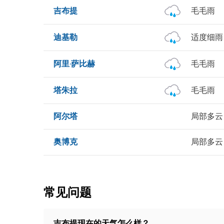
吉布提
毛毛雨
迪基勒
适度细雨
阿里·萨比赫
毛毛雨
塔朱拉
毛毛雨
阿尔塔
局部多云
奥博克
局部多云
常见问题
吉布提现在的天气怎么样？