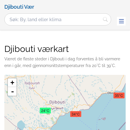
Djibouti Vær
Djibouti værkart
Været de fleste steder i Djibouti i dag forventes å bli varmere
enn i går, med gjennomsnittstemperaturer fra 20°C til 39°C.
+
-
35°C
24°C
34°C