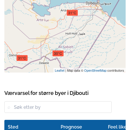
31°C
30°C
31°C
Leaflet
| Map data ©
OpenStreetMap
contributors
Værvarsel for større byer i Djibouti
Sted
Prognose
Feel like