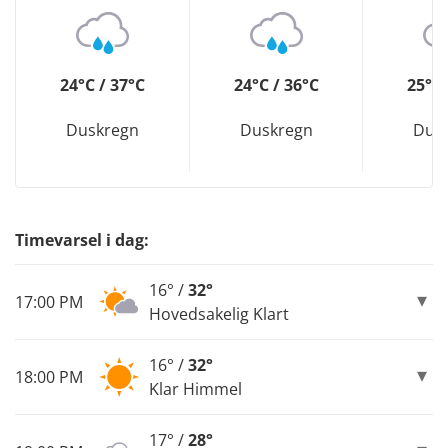
24°C / 37°C
24°C / 36°C
25°C 
Duskregn
Duskregn
Dus
Timevarsel i dag:
16° /
32°
17:00 PM
Hovedsakelig Klart
16° /
32°
18:00 PM
Klar Himmel
17° /
28°