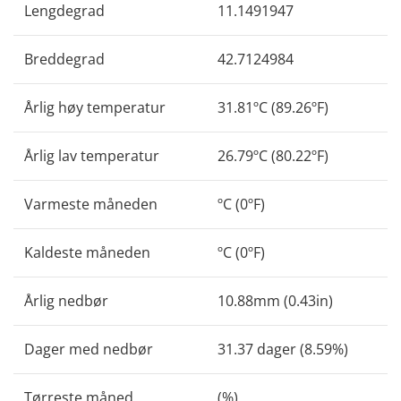
Lengdegrad
11.1491947
Breddegrad
42.7124984
Årlig høy temperatur
31.81ºC (89.26ºF)
Årlig lav temperatur
26.79ºC (80.22ºF)
Varmeste måneden
ºC (0ºF)
Kaldeste måneden
ºC (0ºF)
Årlig nedbør
10.88mm (0.43in)
Dager med nedbør
31.37 dager (8.59%)
Tørreste måned
(%)