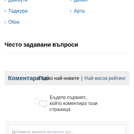
Таджура
Арта
Обок
Често задавани въпроси
Коментари
(0)
Първо най-новите
Най-висок рейтинг
Бъдете първият,
който коментира тази
страница