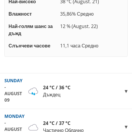
Най-високо
38 °C (August. 21)
Влажност
35,86% Средно
Най-голям шанс за
12 % (August. 22)
дъжд
Слънчеви часове
11,1 часа Средно
SUNDAY
-
24 °C / 36 °C
AUGUST
Дъждец
09
MONDAY
-
24 °C / 37 °C
AUGUST
Частично Облачно