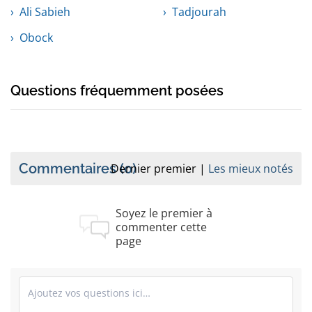
Ali Sabieh
Tadjourah
Obock
Questions fréquemment posées
Commentaires
(0)
Dernier premier
Les mieux notés
Soyez le premier à
commenter cette
page