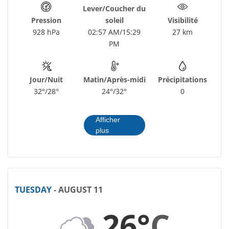
Lever/Coucher du
Pression
soleil
Visibilité
928 hPa
02:57 AM/15:29
27 km
PM
Jour/Nuit
Matin/Après-midi
Précipitations
32°/28°
24°/32°
0
Afficher
plus
TUESDAY
- AUGUST 11
26°
C