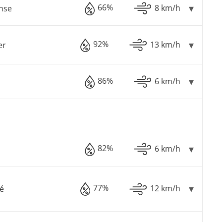
66%
8 km/h
nse
92%
13 km/h
er
86%
6 km/h
82%
6 km/h
77%
12 km/h
é