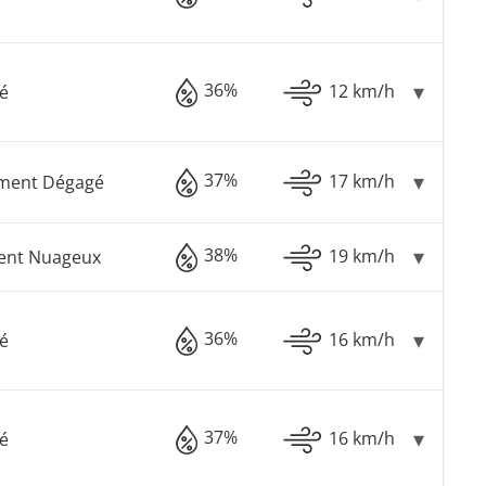
36%
12 km/h
é
37%
17 km/h
ement Dégagé
38%
19 km/h
ment Nuageux
36%
16 km/h
é
37%
16 km/h
é