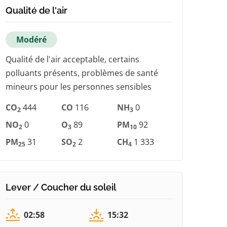
Qualité de l'air
Modéré
Qualité de l'air acceptable, certains
polluants présents, problèmes de santé
mineurs pour les personnes sensibles
CO
444
CO
116
NH
0
2
3
NO
0
O
89
PM
92
2
3
10
PM
31
SO
2
CH
1 333
25
2
4
Lever / Coucher du soleil
02:58
15:32