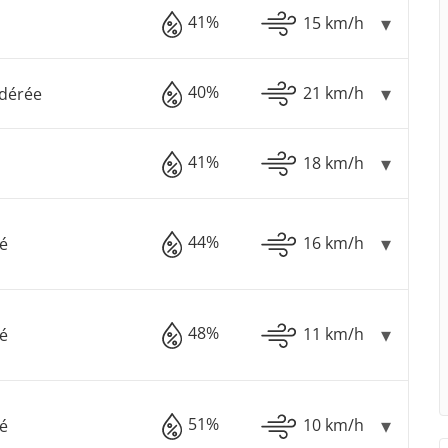
41%
15 km/h
40%
21 km/h
dérée
41%
18 km/h
44%
16 km/h
é
48%
11 km/h
é
51%
10 km/h
é