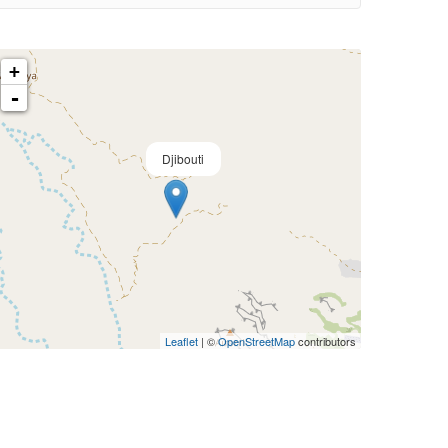
+
-
Djibouti
Leaflet
| ©
OpenStreetMap
contributors