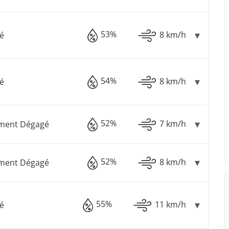
53%
8 km/h
é
54%
8 km/h
é
52%
7 km/h
ement Dégagé
52%
8 km/h
ement Dégagé
55%
11 km/h
é