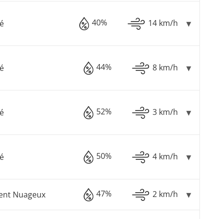
40%
14 km/h
é
44%
8 km/h
é
52%
3 km/h
é
50%
4 km/h
é
47%
2 km/h
ment Nuageux