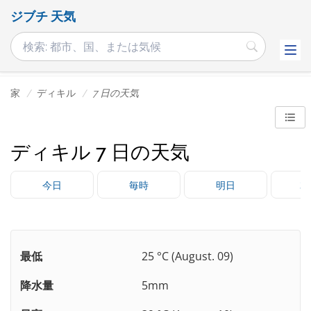
ジブチ 天気
家
ディキル
7 日の天気
ディキル 7 日の天気
今日
毎時
明日
3
最低
25 °C (August. 09)
降水量
5mm