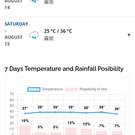
AUGUST
霧雨
14
SATURDAY
-
25 °C / 36 °C
AUGUST
霧雨
15
7 Days Temperature and Rainfall Posibility