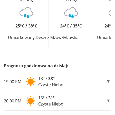
25°C / 38°C
24°C / 35°C
24°C 
Umiarkowany Deszcz Mżawka
Mżawka
Umiarko
Prognoza godzinowa na dzisiaj:
13° /
33°
19:00 PM
Czyste Niebo
15° /
31°
20:00 PM
Czyste Niebo