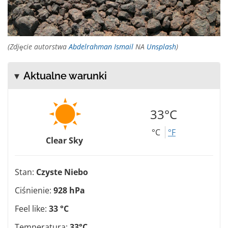
(Zdjęcie autorstwa
Abdelrahman Ismail
NA
Unsplash
)
Aktualne warunki
33°C
°C
°F
Clear Sky
Stan:
Czyste Niebo
Ciśnienie:
928 hPa
Feel like:
33 °C
Temperatura:
33°C