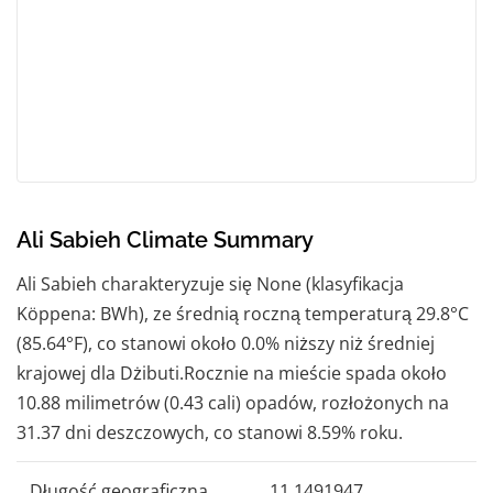
Ali Sabieh Climate Summary
Ali Sabieh charakteryzuje się None (klasyfikacja
Köppena: BWh), ze średnią roczną temperaturą 29.8°C
(85.64°F), co stanowi około 0.0% niższy niż średniej
krajowej dla Dżibuti.Rocznie na mieście spada około
10.88 milimetrów (0.43 cali) opadów, rozłożonych na
31.37 dni deszczowych, co stanowi 8.59% roku.
Długość geograficzna
11,1491947