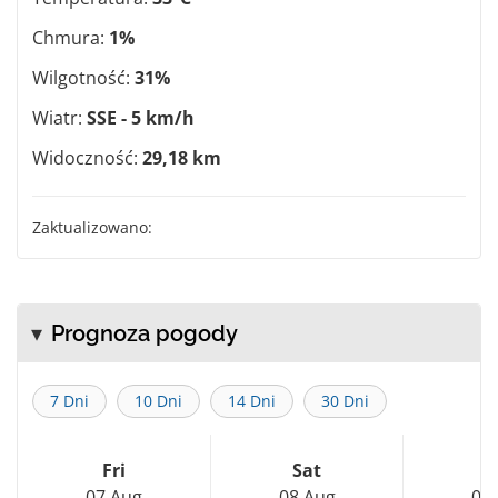
Chmura:
1%
Wilgotność:
31%
Wiatr:
SSE - 5 km/h
Widoczność:
29,18 km
Zaktualizowano:
Prognoza pogody
7 Dni
10 Dni
14 Dni
30 Dni
Fri
Sat
S
07 Aug
08 Aug
09