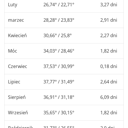
Luty
26,74° / 22,71°
3,27 dni
marzec
28,28° / 23,83°
2,91 dni
Kwiecień
30,66° / 25,8°
2,27 dni
Móc
34,03° / 28,46°
1,82 dni
Czerwiec
37,53° / 30,99°
0,18 dni
Lipiec
37,77° / 31,49°
2,64 dni
Sierpień
36,91° / 31,18°
6,09 dni
Wrzesień
35,65° / 30,15°
1,82 dni
Październik
31,73° / 26,55°
2,0 dni