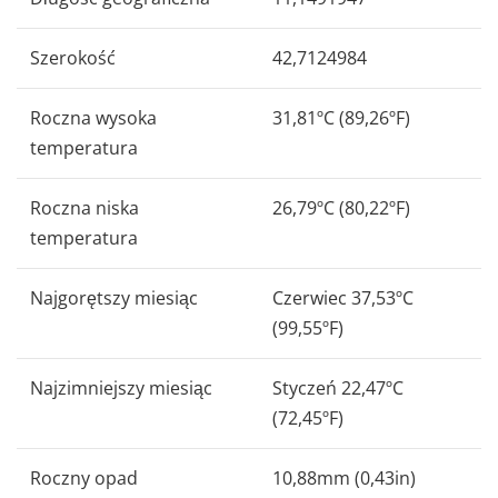
Szerokość
42,7124984
Roczna wysoka
31,81ºC (89,26ºF)
temperatura
Roczna niska
26,79ºC (80,22ºF)
temperatura
Najgorętszy miesiąc
Czerwiec 37,53ºC
(99,55ºF)
Najzimniejszy miesiąc
Styczeń 22,47ºC
(72,45ºF)
Roczny opad
10,88mm (0,43in)